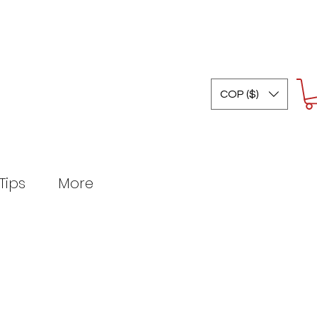
COP ($)
Tips
More