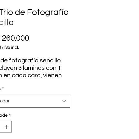
Trio de Fotografía
illo
Preço
260.000
 / ISS incl.
 de fotografía sencillo
ncluyen 3 láminas con 1
o en cada cara, vienen
dos 3 soportes en L para
s
*
ner los tablones.
ionar
cluye la decoración, solo
dade
*
bientación*