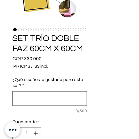
SET TRÍO DOBLE
FAZ 60CM X 60CM
Preço
COP 330.000
IPI / ICMS / ISS incl.
¿Qué diseños le gustaría para este
set?
*
0/500
Quantidade
*