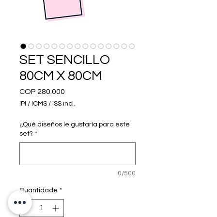
SET SENCILLO
80CM X 80CM
Preço
COP 280.000
IPI / ICMS / ISS incl.
¿Qué diseños le gustaría para este
set?
*
0/500
Quantidade
*