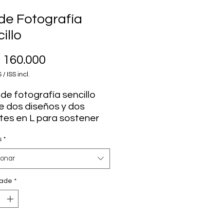
de Fotografía
illo
Preço
160.000
 / ISS incl.
 de fotografía sencillo
ye dos diseños y dos
tes en L para sostener
os láminas.
s
*
ionar
cluye la decoración, solo
dade
*
bientación*