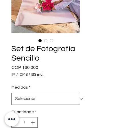
Set de Fotografía
Sencillo
Preço
COP 160.000
IPI / ICMS / ISS incl.
Medidas
*
Quantidade
*