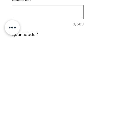
0/500
Quantidade
*
Adicionar ao carrinho
Fondo de fotografía.
Puedes escoger el diseño
de ladrillo de tu
preferencia y que haga
match con tu negocio.
Especificaciones técnicas
Combinalos como quieras!
Impresión directa sobre MDF de