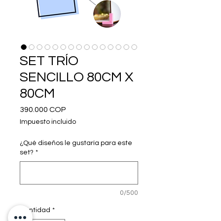
SET TRÍO
SENCILLO 80CM X
80CM
Precio
390.000 COP
Impuesto incluido
¿Qué diseños le gustaría para este
set?
*
0/500
Cantidad
*