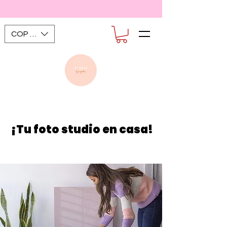
COP ($)
¡Tu foto studio en casa!