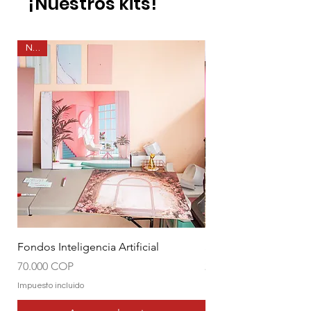
¡Nuestros kits!
New
Fondos Inteligencia Artificial
Soportes en L
Precio
Precio
70.000 COP
21.000 COP
Impuesto incluido
Impuesto incluido